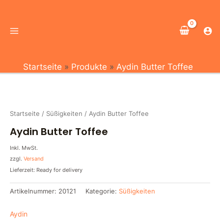
Zum
Main
Inhalt
Menu
springen
Startseite
Produkte
Aydin Butter Toffee
Startseite
/
Süßigkeiten
/ Aydin Butter Toffee
Aydin Butter Toffee
Inkl. MwSt.
zzgl.
Versand
Lieferzeit: Ready for delivery
Artikelnummer:
20121
Kategorie:
Süßigkeiten
Aydin