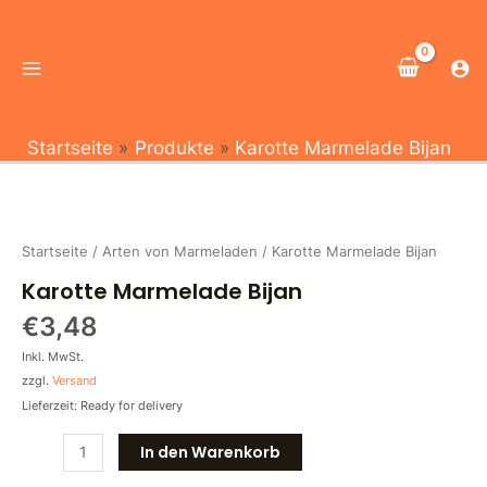
Zum
Main
Inhalt
Menu
springen
Startseite
Produkte
Karotte Marmelade Bijan
Karotte
Marmelade
Bijan
Startseite
/
Arten von Marmeladen
/ Karotte Marmelade Bijan
Menge
Karotte Marmelade Bijan
€
3,48
Inkl. MwSt.
zzgl.
Versand
Lieferzeit: Ready for delivery
In den Warenkorb