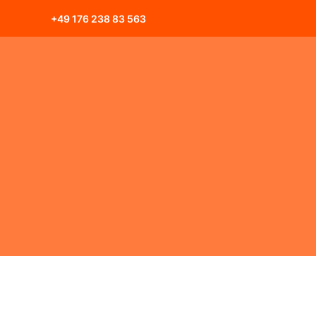
Zum
+49 176 238 83 563
Inhalt
springen