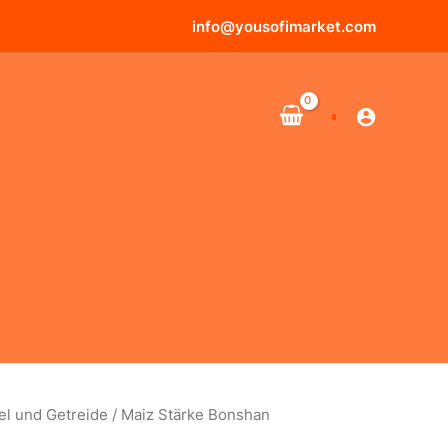
info@yousofimarket.com
el und Getreide
/ Maiz Stärke Bonshan