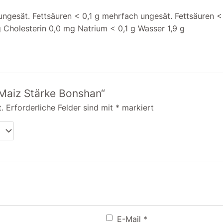
h ungesät. Fettsäuren < 0,1 g mehrfach ungesät. Fettsäuren 
 g Cholesterin 0,0 mg Natrium < 0,1 g Wasser 1,9 g
„Maiz Stärke Bonshan“
.
Erforderliche Felder sind mit
*
markiert
E-Mail
*