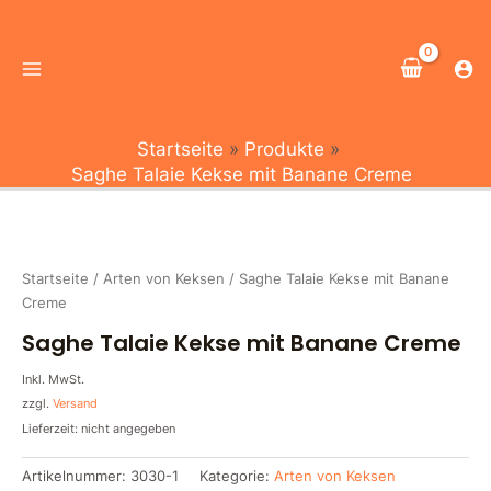
Zum
Main
Inhalt
Menu
springen
Startseite
Produkte
Saghe Talaie Kekse mit Banane Creme
Startseite
/
Arten von Keksen
/ Saghe Talaie Kekse mit Banane
Creme
Saghe Talaie Kekse mit Banane Creme
Inkl. MwSt.
zzgl.
Versand
Lieferzeit: nicht angegeben
Artikelnummer:
3030-1
Kategorie:
Arten von Keksen