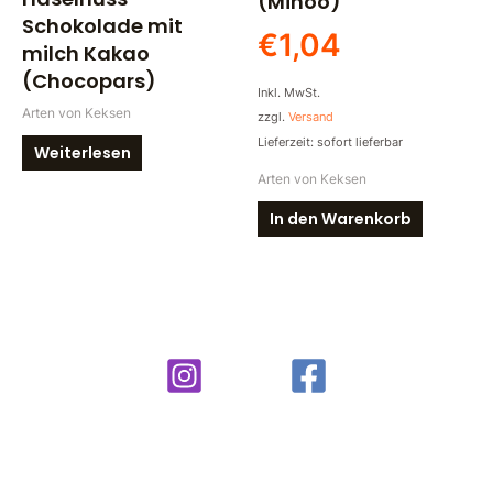
(Minoo)
Schokolade mit
€
1,04
milch Kakao
(Chocopars)
Inkl. MwSt.
Arten von Keksen
zzgl.
Versand
Lieferzeit: sofort lieferbar
Weiterlesen
Arten von Keksen
In den Warenkorb