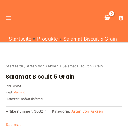
Zum
Main
Inhalt
Menu
springen
Startseite
Produkte
Salamat Biscuit 5 Grain
Startseite
/
Arten von Keksen
/ Salamat Biscuit 5 Grain
Salamat Biscuit 5 Grain
Inkl. MwSt.
zzgl.
Versand
Lieferzeit: sofort lieferbar
Artikelnummer:
3062-1
Kategorie:
Arten von Keksen
Salamat