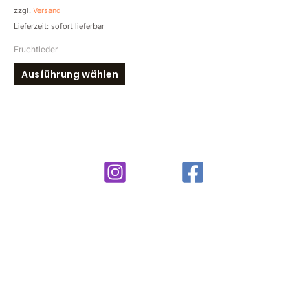
der
zzgl.
Versand
Produktseite
Lieferzeit: sofort lieferbar
gewählt
Fruchtleder
werden
Ausführung wählen