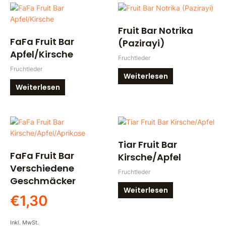
Fruit Bar Notrika
FaFa Fruit Bar
(Pazirayi)
Apfel/Kirsche
Fruchtleder
Fruchtleder
Weiterlesen
Weiterlesen
Dieses
Produkt
Tiar Fruit Bar
weist
FaFa Fruit Bar
mehrere
Kirsche/Apfel
Varianten
Verschiedene
Fruchtleder
auf.
Geschmäcker
Die
Weiterlesen
€
1,30
Optionen
können
auf
Inkl. MwSt.