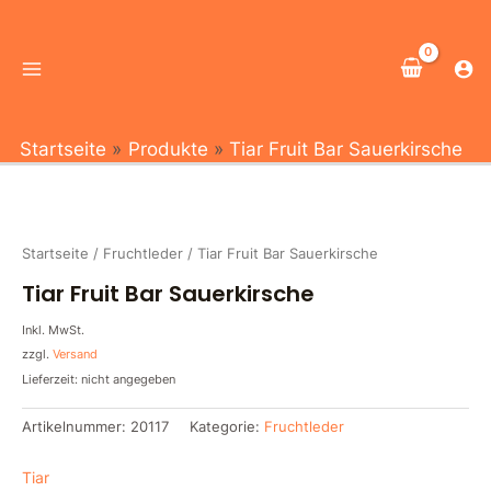
Zum
Main
Inhalt
Menu
springen
Startseite
Produkte
Tiar Fruit Bar Sauerkirsche
Startseite
/
Fruchtleder
/ Tiar Fruit Bar Sauerkirsche
Tiar Fruit Bar Sauerkirsche
Inkl. MwSt.
zzgl.
Versand
Lieferzeit: nicht angegeben
Artikelnummer:
20117
Kategorie:
Fruchtleder
Tiar